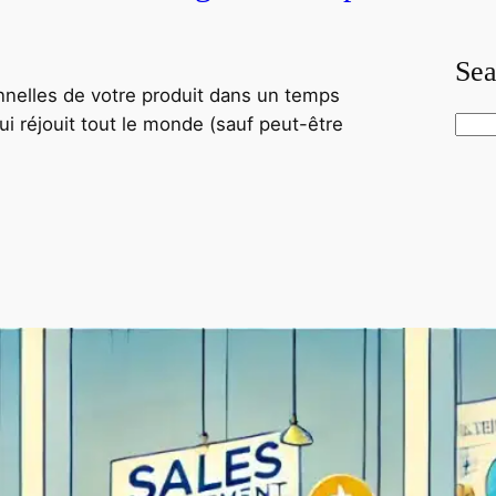
Sea
onnelles de votre produit dans un temps
qui réjouit tout le monde (sauf peut-être
S
e
a
r
c
h