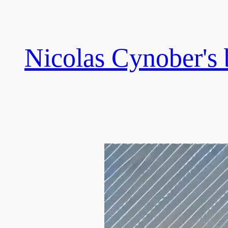
Skip
to
content
Nicolas Cynober's 