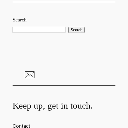
Search
S
Search
e
a
r
c
h
Keep up, get in touch.
Contact