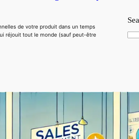
Sea
onnelles de votre produit dans un temps
qui réjouit tout le monde (sauf peut-être
S
e
a
r
c
h