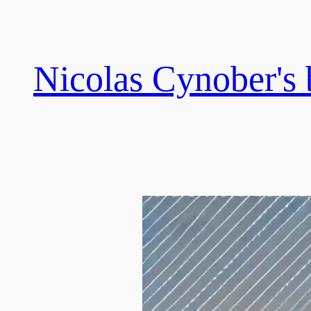
Skip
to
content
Nicolas Cynober's 