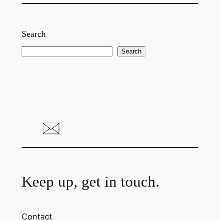
Search
S
Search
e
a
r
c
h
Keep up, get in touch.
Contact